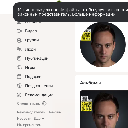
Мы используем cookie-файлы, чтобы улучшить сервис
законный представитель.
Больше информации
Левая
Главная
колонка
Видео
Группы
Люди
Публикации
Игры
Подарки
Альбомы
Поздравления
Рекомендации
Сменить язык
Рекламодателям
Помощь
Новости
Ещё
Мы применяем