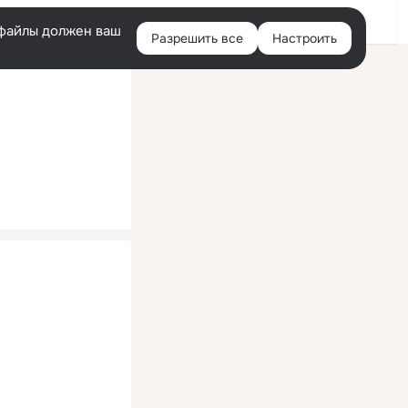
Помощь
Войти
й
e-файлы должен ваш
Разрешить все
Настроить
Правая
колонка