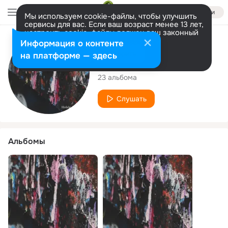
Войти
Мы используем cookie-файлы, чтобы улучшить
сервисы для вас. Если ваш возраст менее 13 лет,
настроить cookie-файлы должен ваш законный
представитель.
Больше информации
Исполнитель
Информация о контенте
Разрешить все
Настроить
на платформе — здесь
Pop Cover Hits
23 альбома
Слушать
Альбомы