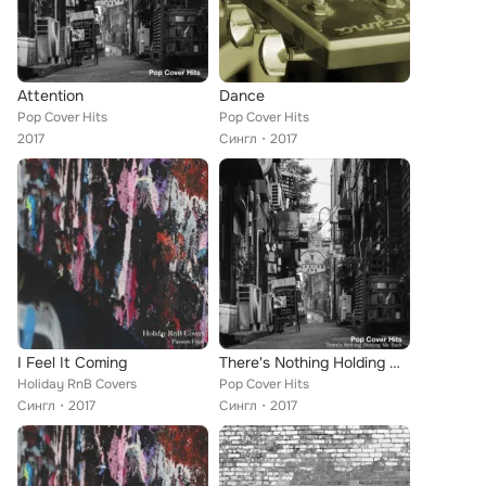
Attention
Dance
Pop Cover Hits
Pop Cover Hits
2017
Сингл
2017
I Feel It Coming
There's Nothing Holding Me Back
Holiday RnB Covers
Pop Cover Hits
Сингл
2017
Сингл
2017