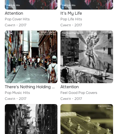
Attention
It's My Life
Pop Cover Hits
Pop Life Hits
Сингл
2017
Сингл
2017
There's Nothing Holding Me Back
Attention
Pop Music Hits
Feel Good Pop Covers
Сингл
2017
Сингл
2017