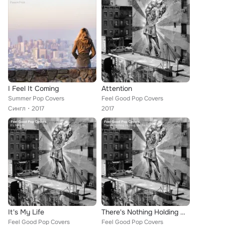
I Feel It Coming
Attention
Summer Pop Covers
Feel Good Pop Covers
Сингл
2017
2017
It's My Life
There's Nothing Holding Me Back
Feel Good Pop Covers
Feel Good Pop Covers