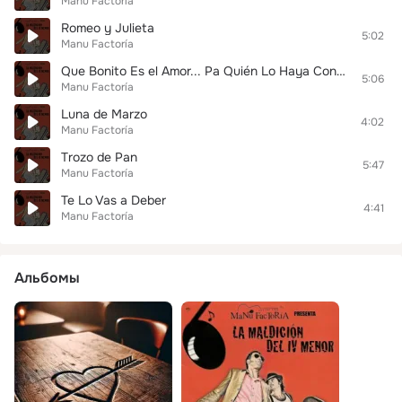
Manu Factoría
Romeo y Julieta
5:02
Manu Factoría
Que Bonito Es el Amor... Pa Quién Lo Haya Conocido
5:06
Manu Factoría
Luna de Marzo
4:02
Manu Factoría
Trozo de Pan
5:47
Manu Factoría
Te Lo Vas a Deber
4:41
Manu Factoría
Альбомы