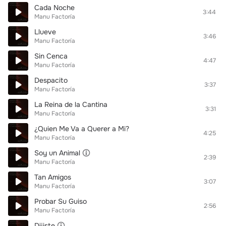
Cada Noche
3:44
Manu Factoría
Llueve
3:46
Manu Factoría
Sin Cenca
4:47
Manu Factoría
Despacito
3:37
Manu Factoría
La Reina de la Cantina
3:31
Manu Factoría
¿Quien Me Va a Querer a Mi?
4:25
Manu Factoría
Soy un Animal
2:39
Manu Factoría
Tan Amigos
3:07
Manu Factoría
Probar Su Guiso
2:56
Manu Factoría
Dijiste