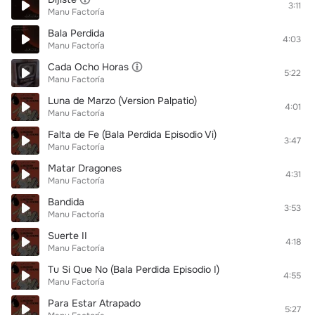
3:11
Manu Factoría
Bala Perdida
4:03
Manu Factoría
Cada Ocho Horas
5:22
Manu Factoría
Luna de Marzo (Version Palpatio)
4:01
Manu Factoría
Falta de Fe (Bala Perdida Episodio Vi)
3:47
Manu Factoría
Matar Dragones
4:31
Manu Factoría
Bandida
3:53
Manu Factoría
Suerte II
4:18
Manu Factoría
Tu Si Que No (Bala Perdida Episodio I)
4:55
Manu Factoría
Para Estar Atrapado
5:27