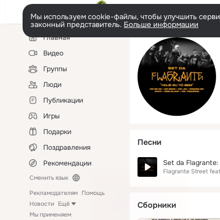
Мы используем cookie-файлы, чтобы улучшить сервис
законный представитель.
Больше информации
Левая
Главная
колонка
Видео
Группы
Люди
Публикации
Игры
Подарки
Песни
Поздравления
Set da Flagrante
Рекомендации
Flagrante Street
feat
Сменить язык
Рекламодателям
Помощь
Новости
Ещё
Сборники
Мы применяем