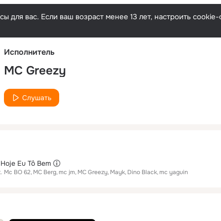
Русски
ы для вас. Если ваш возраст менее 13 лет, настроить cooki
Исполнитель
MC Greezy
Слушать
: Hoje Eu Tô Bem
.
Mc BO 62
MC Berg
mc jm
MC Greezy
Mayk
Dino Black
mc yaguin