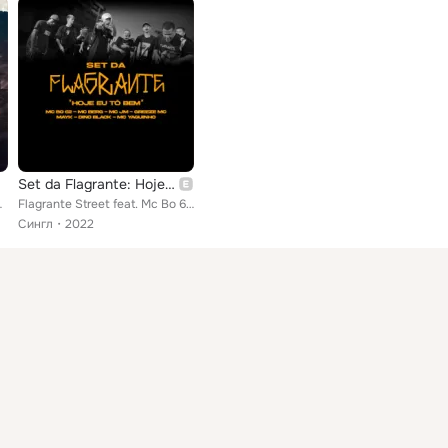
Set da Flagrante: Hoje Eu Tô Bem
ay Fernandes
Flagrante Street feat. Mc Bo 62, Mc Berg, Mc JM, Mc Greezy, Mayk, Dino Black, Mc Yaguin
Сингл
2022