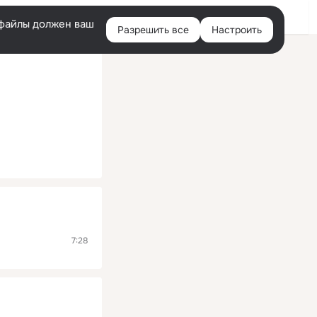
Помощь
Войти
й
e-файлы должен ваш
Разрешить все
Настроить
Правая
колонка
7:28