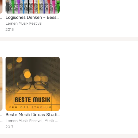
icklung Verstand, Klassische Lieder Hilfe Passieren Prüfung, Komponisten zu ...
Logisches Denken – Besser & Richtig Lernen mit Klassische Musik, Konzentrationsübungen, Schneller Lesen, Fokussieren, Hintergrun...
Lernen Musik Festival
2015
tudying Music, Deep Focus, Relaxation Sounds, Classical Music, Bach, Mozart
Beste Musik für das Studium – Klassische Klänge zu Arbeiten, Gute Konzentration, Entspannung
Classical Study Music, Lernen Musik Festival
Lernen Musik Festival, Musik Schnell Lernen Akademie
2017