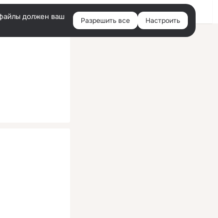
Помощь
Войти
й
e-файлы должен ваш
Разрешить все
Настроить
Правая
колонка