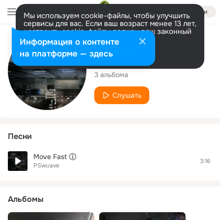
Войти
Мы используем cookie-файлы, чтобы улучшить
сервисы для вас. Если ваш возраст менее 13 лет,
настроить cookie-файлы должен ваш законный
представитель.
Больше информации
Исполнитель
Информация о контенте
Разрешить все
Настроить
на платформе — здесь
PSwuave
3 альбома
Слушать
Песни
Move Fast
3:16
PSwuave
Альбомы