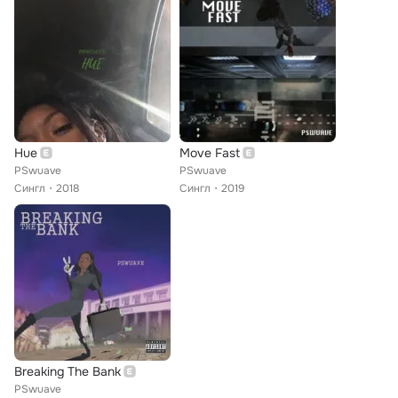
Hue
Move Fast
PSwuave
PSwuave
Сингл
2018
Сингл
2019
Breaking The Bank
PSwuave