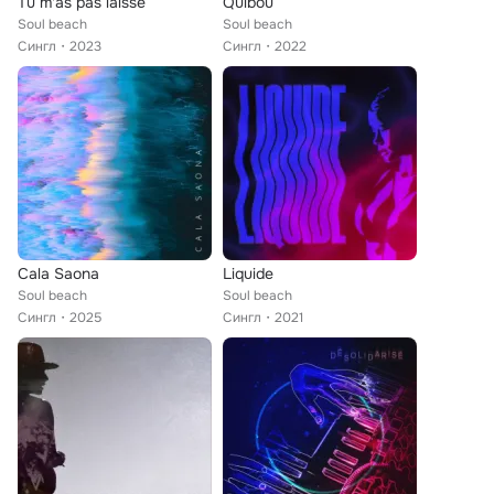
Tu m'as pas laissé
Quibou
Soul beach
Soul beach
Сингл
2023
Сингл
2022
Cala Saona
Liquide
Soul beach
Soul beach
Сингл
2025
Сингл
2021