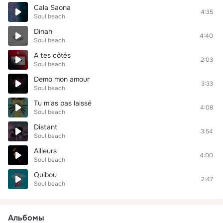
Cala Saona
4:35
Soul beach
Dinah
4:40
Soul beach
A tes côtés
2:03
Soul beach
Demo mon amour
3:33
Soul beach
Tu m'as pas laissé
4:08
Soul beach
Distant
3:54
Soul beach
Ailleurs
4:00
Soul beach
Quibou
2:47
Soul beach
Альбомы