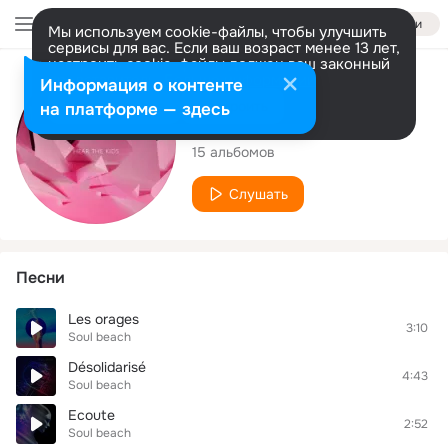
Войти
Мы используем cookie-файлы, чтобы улучшить
сервисы для вас. Если ваш возраст менее 13 лет,
настроить cookie-файлы должен ваш законный
представитель.
Больше информации
Исполнитель
Информация о контенте
Разрешить все
Настроить
на платформе — здесь
Soul beach
15 альбомов
Слушать
Песни
Les orages
3:10
Soul beach
Désolidarisé
4:43
Soul beach
Ecoute
2:52
Soul beach