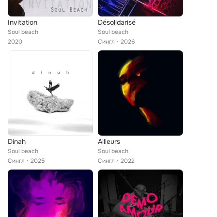
Invitation
Désolidarisé
Soul beach
Soul beach
2020
Сингл
2026
Dinah
Ailleurs
Soul beach
Soul beach
Сингл
2025
Сингл
2022