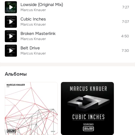
Lowside (Original Mix)
7:27
Marcus Knauer
Cubic Inches
7:07
Marcus Knauer
Broken Masterlink
4:50
Marcus Knauer
Belt Drive
7:30
Marcus Knauer
Альбомы