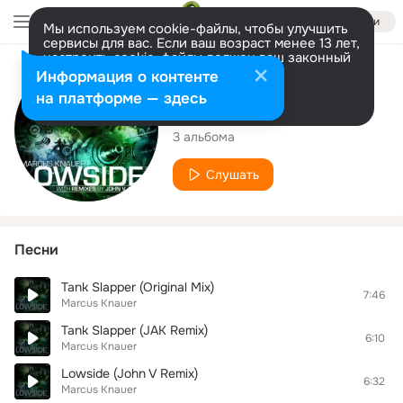
Войти
Мы используем cookie-файлы, чтобы улучшить
сервисы для вас. Если ваш возраст менее 13 лет,
настроить cookie-файлы должен ваш законный
представитель.
Больше информации
Исполнитель
Информация о контенте
Разрешить все
Настроить
на платформе — здесь
Marcus Knauer
3 альбома
Слушать
Песни
Tank Slapper (Original Mix)
7:46
Marcus Knauer
Tank Slapper (JAK Remix)
6:10
Marcus Knauer
Lowside (John V Remix)
6:32
Marcus Knauer