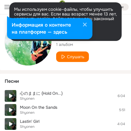
Войти
Мы используем cookie-файлы, чтобы улучшить
сервисы для вас. Если ваш возраст менее 13 лет,
настроить cookie-файлы должен ваш законный
представитель.
Больше информации
Исполнитель
Информация о контенте
Разрешить все
Настроить
на платформе — здесь
Shyonen
1 альбом
Слушать
Песни
心のままに (Hold On...)
6:04
Shyonen
Moon On the Sands
5:51
Shyonen
Lastin' Girl
4:04
Shyonen