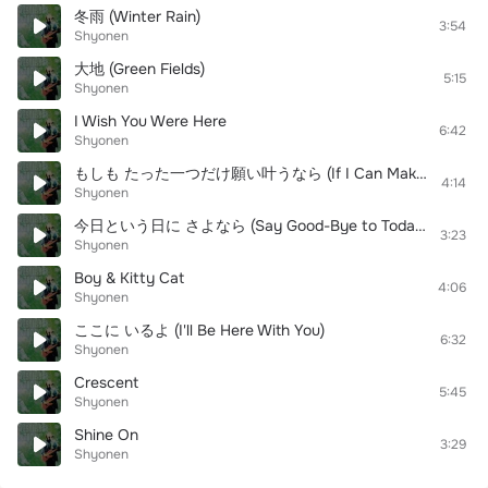
冬雨 (Winter Rain)
3:54
Shyonen
大地 (Green Fields)
5:15
Shyonen
I Wish You Were Here
6:42
Shyonen
もしも たった一つだけ願い叶うなら (If I Can Make My Only One Wish Come True )
4:14
Shyonen
今日という日に さよなら (Say Good-Bye to Today)
3:23
Shyonen
Boy & Kitty Cat
4:06
Shyonen
ここに いるよ (I'll Be Here With You)
6:32
Shyonen
Crescent
5:45
Shyonen
Shine On
3:29
Shyonen