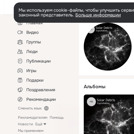
Мы используем cookie-файлы, чтобы улучшить сервис
законный представитель.
Больше информации
Левая
Главная
колонка
Видео
Группы
Люди
Публикации
Игры
Подарки
Альбомы
Поздравления
Рекомендации
Сменить язык
Рекламодателям
Помощь
Новости
Ещё
Мы применяем