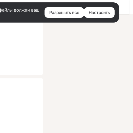
Помощь
Войти
й
e-файлы должен ваш
Разрешить все
Настроить
Правая
колонка