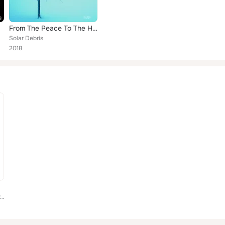
From The Peace To The Hysteria 001
Solar Debris
2018
Various Artists, Holldën, Fixeer, Fixon, Non Reversible, Planet Wave, 3ct, 9beats, Vinz Exe, Jorg Rodriguez, Kalter Ende, Peg, D...