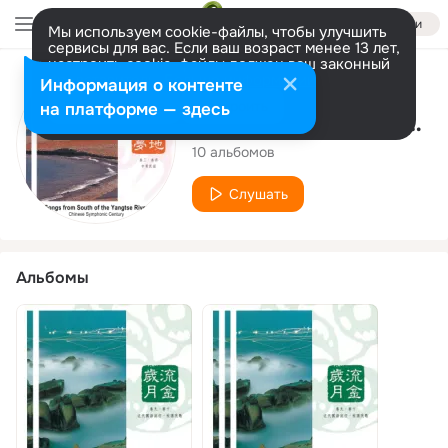
Войти
Мы используем cookie-файлы, чтобы улучшить
сервисы для вас. Если ваш возраст менее 13 лет,
настроить cookie-файлы должен ваш законный
представитель.
Больше информации
Исполнитель
Информация о контенте
Разрешить все
Настроить
на платформе — здесь
Chinese Symphonic Century
10 альбомов
Слушать
Альбомы