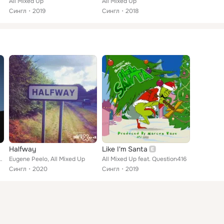
All Mixed Up
All Mixed Up
Сингл
2019
Сингл
2018
Halfway
Like I'm Santa
t. Michael Mazze
Eugene Peelo, All Mixed Up
All Mixed Up feat. Question416
Сингл
2020
Сингл
2019