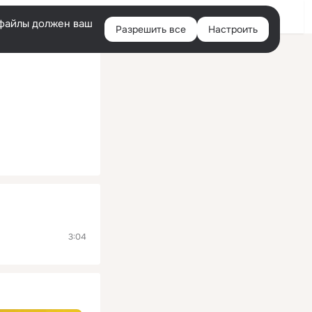
Помощь
Войти
й
e-файлы должен ваш
Разрешить все
Настроить
Правая
колонка
3:04