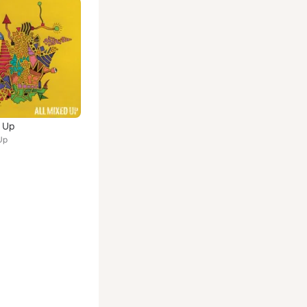
d Up
Up