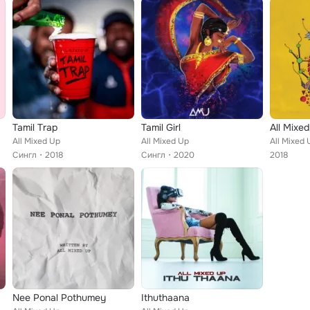
Tamil Trap
Tamil Girl
All Mixe
All Mixed Up
All Mixed Up
All Mixed 
Сингл
2018
Сингл
2020
2018
Nee Ponal Pothumey
Ithuthaana