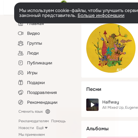
Мы используем cookie-файлы, чтобы улучшить сервис
законный представитель.
Больше информации
Левая
Главная
колонка
Видео
Группы
Люди
Публикации
Игры
Подарки
Песни
Поздравления
Halfway
Рекомендации
All Mixed Up
Eugene
Сменить язык
Рекламодателям
Помощь
Новости
Ещё
Альбомы
Мы применяем