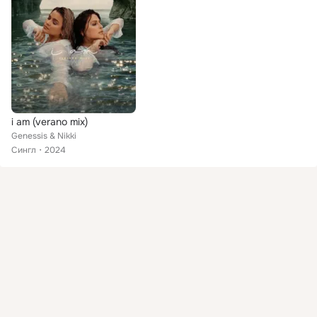
i am (verano mix)
Genessis & Nikki
Сингл
2024