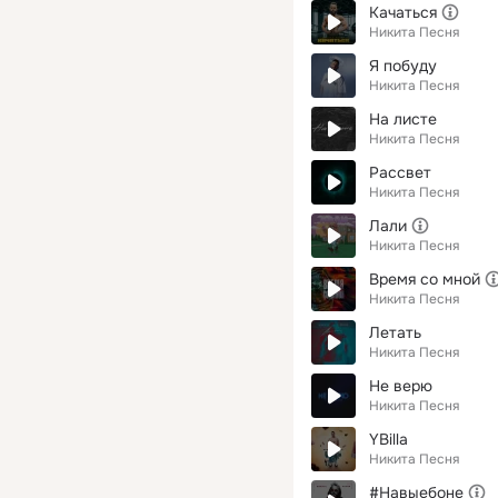
Качаться
Никита Песня
Я побуду
Никита Песня
На листе
Никита Песня
Рассвет
Никита Песня
Лали
Никита Песня
Время со мной
Никита Песня
Летать
Никита Песня
Не верю
Никита Песня
YBilla
Никита Песня
#Навыебоне