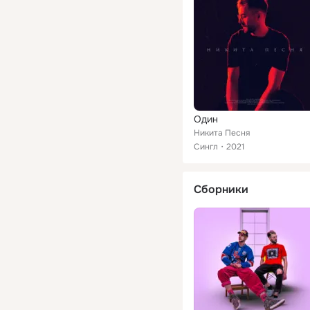
Один
Никита Песня
Сингл
2021
Сборники