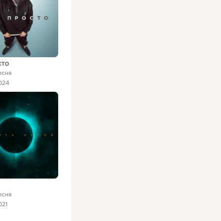
сто
есня
024
есня
021