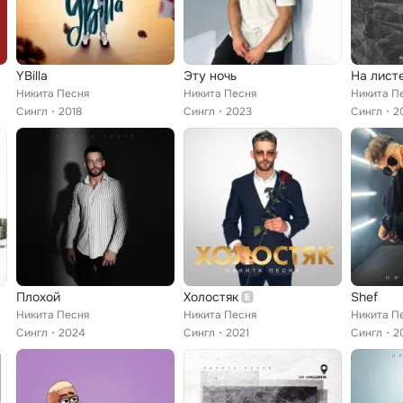
YBilla
Эту ночь
На лист
Никита Песня
Никита Песня
Никита П
Сингл
2018
Сингл
2023
Сингл
2
Плохой
Холостяк
Shef
Никита Песня
Никита Песня
Никита П
Сингл
2024
Сингл
2021
Сингл
2