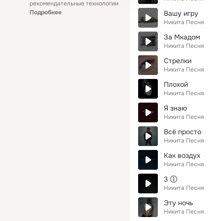
рекомендательные технологии
Подробнее
Вашу игру
Никита Песня
За Мкадом
Никита Песня
Стрелки
Никита Песня
Плохой
Никита Песня
Я знаю
Никита Песня
Всё просто
Никита Песня
Как воздух
Никита Песня
3
Никита Песня
Эту ночь
Никита Песня