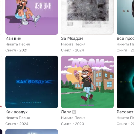
Изи вин
За Мкадом
Всё про
Никита Песня
Никита Песня
Никита П
Сингл
2021
Сингл
2024
Сингл
2
Как воздух
Лали
Рассвет
Никита Песня
Никита Песня
Никита П
Сингл
2024
Сингл
2020
Сингл
2