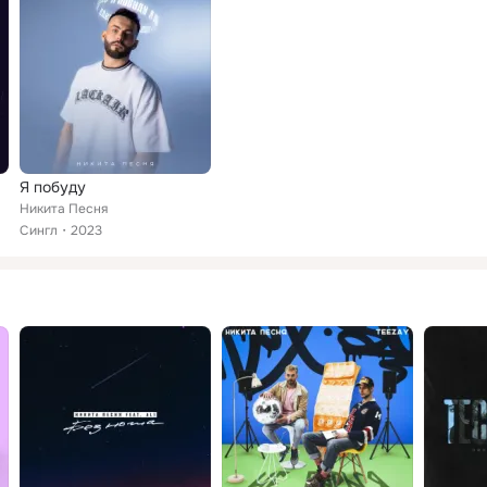
Я побуду
Никита Песня
Сингл
2023