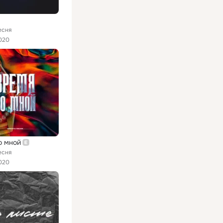
есня
020
о мной
есня
020