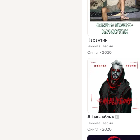
Карантин
Никита Песня
Сингл
2020
#Навыебоне
Никита Песня
Сингл
2020