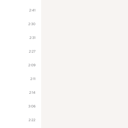
2:41
2:30
2:31
2:27
2:09
2:11
2:14
3:06
2:22