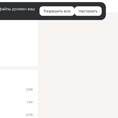
Помощь
Войти
й
e-файлы должен ваш
Разрешить все
Настроить
Правая
колонка
3:06
1:54
2:05