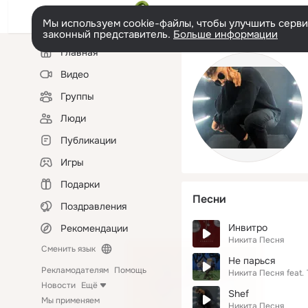
Мы используем cookie-файлы, чтобы улучшить сервис
законный представитель.
Больше информации
Левая
Главная
колонка
Видео
Группы
Люди
Публикации
Игры
Подарки
Песни
Поздравления
Инвитро
Рекомендации
Никита Песня
Сменить язык
Не парься
Рекламодателям
Помощь
Никита Песня
feat.
Новости
Ещё
Shef
Мы применяем
Никита Песня