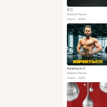
3
Никита Песня
Сингл
2024
Качаться
Никита Песня
Сингл
2023