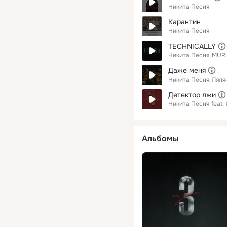
Никита Песня
Карантин
Никита Песня
TECHNICALLY
Никита Песня
MUR
Даже меня
Никита Песня
Ляля
Детектор лжи
Никита Песня
feat.
Альбомы