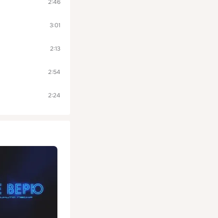
2:46
3:01
2:13
2:54
2:24