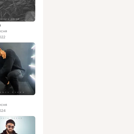
е
есня
022
есня
024