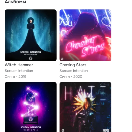
Альбомы
Witch Hammer
Chasing Stars
Scream Intention
Scream Intention
Сингл
2019
Сингл
2020