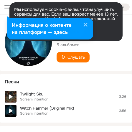
Войти
Мы используем cookie-файлы, чтобы улучшить
сервисы для вас. Если ваш возраст менее 13 лет,
настроить cookie-файлы должен ваш законный
представитель.
Больше информации
Исполнитель
Информация о контенте
Разрешить все
Настроить
на платформе — здесь
Scream Intention
5 альбомов
Слушать
Песни
Twilight Sky
3:26
Scream Intention
Witch Hammer (Original Mix)
3:56
Scream Intention