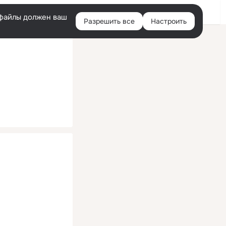
Помощь
Войти
й
e-файлы должен ваш
Разрешить все
Настроить
Правая
колонка