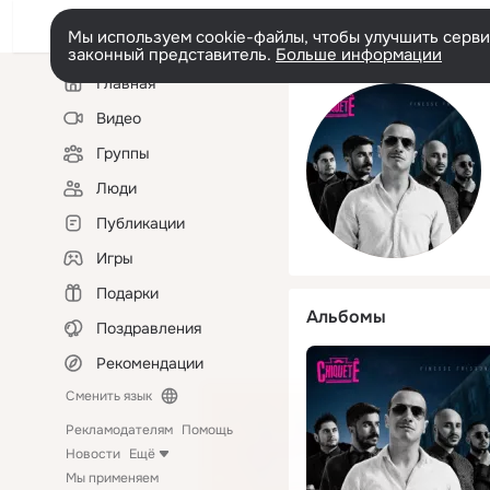
Мы используем cookie-файлы, чтобы улучшить сервис
законный представитель.
Больше информации
Левая
Главная
колонка
Видео
Группы
Люди
Публикации
Игры
Подарки
Альбомы
Поздравления
Рекомендации
Сменить язык
Рекламодателям
Помощь
Новости
Ещё
Мы применяем