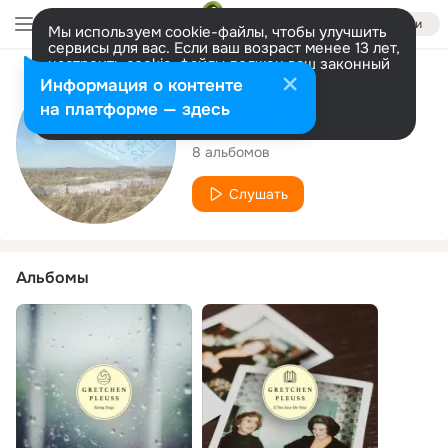
Войти
Мы используем cookie-файлы, чтобы улучшить
сервисы для вас. Если ваш возраст менее 13 лет,
настроить cookie-файлы должен ваш законный
представитель.
Больше информации
Исполнитель
Информация о контенте
Разрешить все
Настроить
на платформе — здесь
Gretchen Pleuss
8 альбомов
Слушать
Альбомы