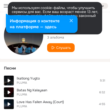
Войти
Мы используем cookie-файлы, чтобы улучшить
сервисы для вас. Если ваш возраст менее 13 лет,
настроить cookie-файлы должен ваш законный
представитель.
Больше информации
Исполнитель
Информация о контенте
Разрешить все
Настроить
на платформе — здесь
PLUMA
3 альбома
Слушать
Песни
Ikatlong Yugto
5:31
PLUMA
Batas Ng Kalayaan
6:32
PLUMA
Love Has Fallen Away (Court)
4:55
PLUMA