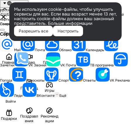
Русский
Мы используем cookie-файлы, чтобы улучшить
русский
English
Беларуская
ქართული
українська
Татар теле
Қазақ тілі
сервисы для вас. Если ваш возраст менее 13 лет,
Հայերեն
O'zbek tili
Română (MD)
Azərbaycan dili
Română (RO)
Türkçe
тоҷикӣ
настроить cookie-файлы должен ваш законный
кыргызча
Deutsch
представитель.
Больше информации
Помощь
Свернуть поиск
Разрешить все
Настроить
Поиск
Сервисы VK
в
ОК
Левая
Mail
Почта
Облако
Календарь
колонка
Главная
Видео
Группы
Заметки
VK Звонки
VK Почта
ТВ программа
Погода
Гороскопы
Спорт
Ответы
VK Реклама
Публикац
Люди
Игры
ии
Леди
ВКонтакте
Ещё
Войти
Поздравл
Рекоменд
Подарки
ения
ации