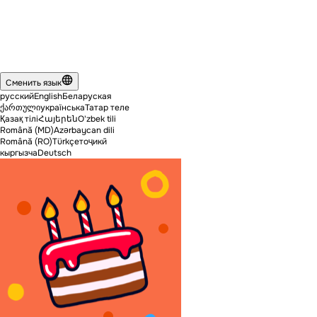
Сменить язык
русский
English
Беларуская
ქართული
українська
Татар теле
Қазақ тілі
Հայերեն
O'zbek tili
Română (MD)
Azərbaycan dili
Română (RO)
Türkçe
тоҷикӣ
кыргызча
Deutsch