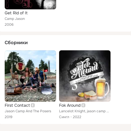
Get Rid of It
Camp Jason
2006
Сборники
First Contact
Fok Around
Jason Camp And The Posers
Lancelot Knight, jason camp and the posers
2019
Сингл
2022