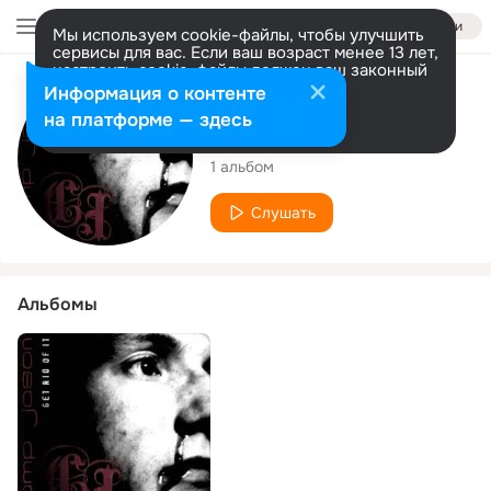
Войти
Мы используем cookie-файлы, чтобы улучшить
сервисы для вас. Если ваш возраст менее 13 лет,
настроить cookie-файлы должен ваш законный
представитель.
Больше информации
Исполнитель
Информация о контенте
Разрешить все
Настроить
на платформе — здесь
Camp Jason
1 альбом
Слушать
Альбомы