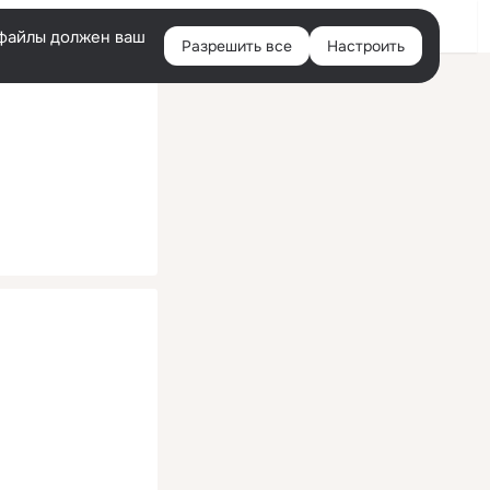
Помощь
Войти
й
e-файлы должен ваш
Разрешить все
Настроить
Правая
колонка