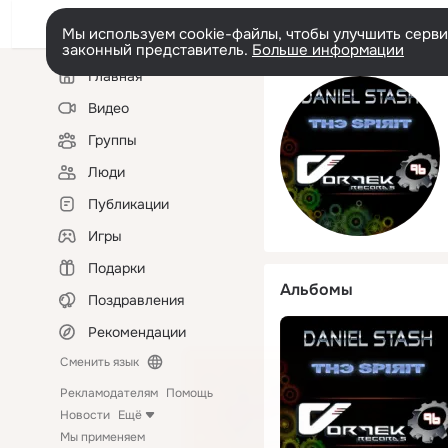
Мы используем cookie-файлы, чтобы улучшить сервис
законный представитель.
Больше информации
Левая
Главная
колонка
Видео
Группы
Люди
Публикации
Игры
Подарки
Альбомы
Поздравления
Рекомендации
Сменить язык
Рекламодателям
Помощь
Новости
Ещё
Мы применяем