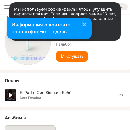
Войти
Мы используем cookie-файлы, чтобы улучшить
сервисы для вас. Если ваш возраст менее 13 лет,
настроить cookie-файлы должен ваш законный
представитель.
Больше информации
Исполнитель
Информация о контенте
Разрешить все
Настроить
на платформе — здесь
Sara Escobar
1 альбом
Слушать
Песни
El Padre Que Siempre Soñé
3:56
Sara Escobar
Альбомы