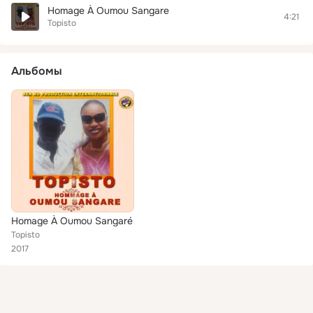
Homage À Oumou Sangare
4:21
Topisto
Альбомы
Homage À Oumou Sangaré
Topisto
2017