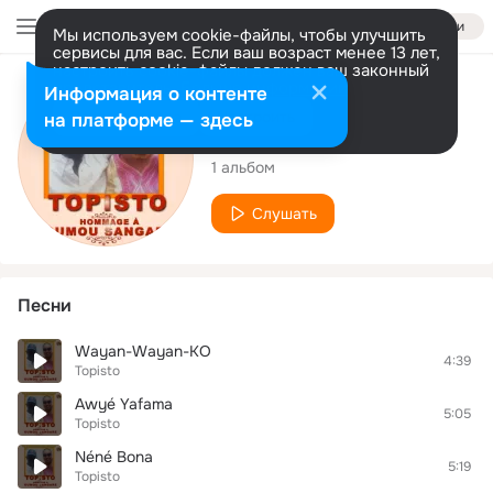
Войти
Мы используем cookie-файлы, чтобы улучшить
сервисы для вас. Если ваш возраст менее 13 лет,
настроить cookie-файлы должен ваш законный
представитель.
Больше информации
Исполнитель
Информация о контенте
Разрешить все
Настроить
на платформе — здесь
Topisto
1 альбом
Слушать
Песни
Wayan-Wayan-KO
4:39
Topisto
Awyé Yafama
5:05
Topisto
Néné Bona
5:19
Topisto