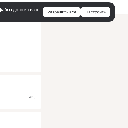
Помощь
Войти
й
e-файлы должен ваш
Разрешить все
Настроить
Правая
колонка
4:15