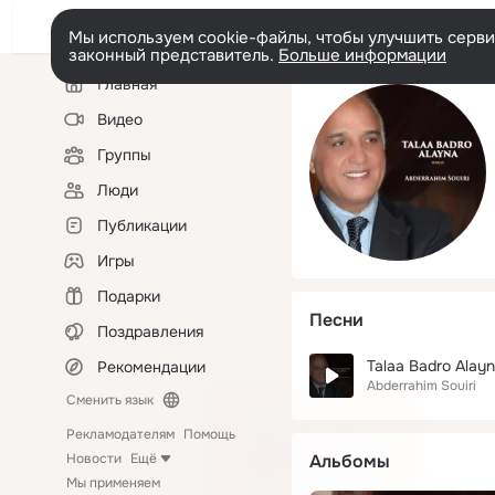
Мы используем cookie-файлы, чтобы улучшить сервис
законный представитель.
Больше информации
Левая
Главная
колонка
Видео
Группы
Люди
Публикации
Игры
Подарки
Песни
Поздравления
Talaa Badro Alay
Рекомендации
Abderrahim Souiri
Сменить язык
Рекламодателям
Помощь
Новости
Ещё
Альбомы
Мы применяем