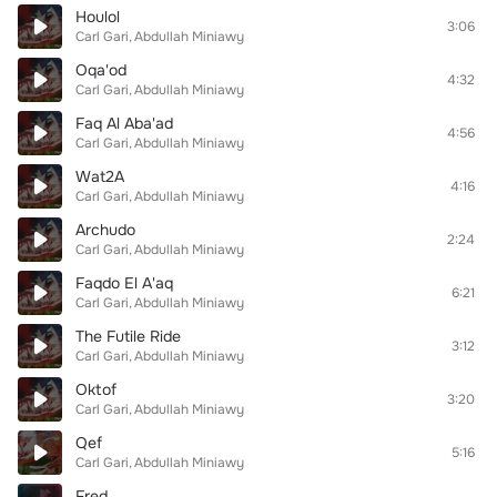
Houlol
3:06
Carl Gari
Abdullah Miniawy
Oqa'od
4:32
Carl Gari
Abdullah Miniawy
Faq Al Aba'ad
4:56
Carl Gari
Abdullah Miniawy
Wat2A
4:16
Carl Gari
Abdullah Miniawy
Archudo
2:24
Carl Gari
Abdullah Miniawy
Faqdo El A'aq
6:21
Carl Gari
Abdullah Miniawy
The Futile Ride
3:12
Carl Gari
Abdullah Miniawy
Oktof
3:20
Carl Gari
Abdullah Miniawy
Qef
5:16
Carl Gari
Abdullah Miniawy
Fred