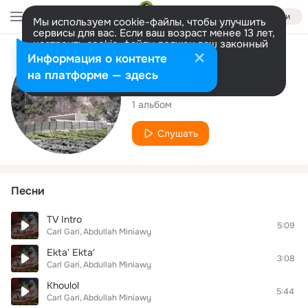
Войти
Мы используем cookie-файлы, чтобы улучшить
сервисы для вас. Если ваш возраст менее 13 лет,
настроить cookie-файлы должен ваш законный
представитель.
Больше информации
Исполнитель
Информация о контенте
Разрешить все
Настроить
на платформе — здесь
Carl Gari
1 альбом
Слушать
Песни
TV Intro
5:09
Carl Gari
Abdullah Miniawy
Ekta' Ekta'
3:08
Carl Gari
Abdullah Miniawy
Khoulol
5:44
Carl Gari
Abdullah Miniawy