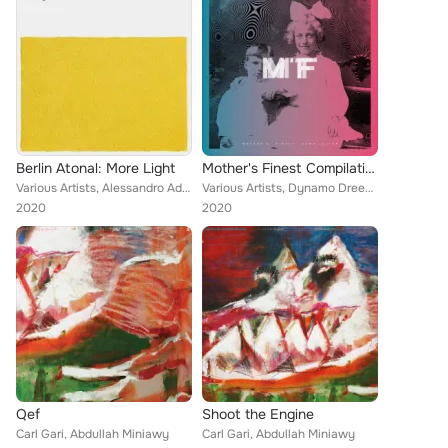
Berlin Atonal: More Light
Mother's Finest Compilation
Various Artists, Alessandro Adriani, Caterina Barbieri, Abdullah Miniawy, Altar, Lee Gamble, Aho Ssan, Hiro Kone, Peder Mannerfe...
Various Artists, Dynamo Dreesen, Otik, Nasty King Kurl, Leibniz, Laurel Halo, Karima F, Franklin De Costa, Katatonic Silentio, B...
2020
2020
Qef
Shoot the Engine
Carl Gari, Abdullah Miniawy
Carl Gari, Abdullah Miniawy