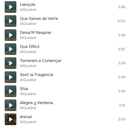
Llençols
3:56
AlQuadrat
Que Ganas de Verte
4:00
AlQuadrat
Deixa'M Respirar
3:38
AlQuadrat
Que Difícil
3:50
AlQuadrat
Tornarem a Començar
3:39
AlQuadrat
Sent la Fragància
3:49
AlQuadrat
Shia
3:39
AlQuadrat
Alegría y Verbena
3:10
AlQuadrat
Arenal
3:09
AlQuadrat