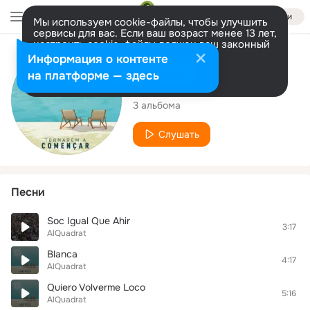
Войти
Мы используем cookie-файлы, чтобы улучшить
сервисы для вас. Если ваш возраст менее 13 лет,
настроить cookie-файлы должен ваш законный
представитель.
Больше информации
Исполнитель
Информация о контенте
Разрешить все
Настроить
на платформе — здесь
AlQuadrat
3 альбома
Слушать
Песни
Soc Igual Que Ahir
3:17
AlQuadrat
Blanca
4:17
AlQuadrat
Quiero Volverme Loco
5:16
AlQuadrat