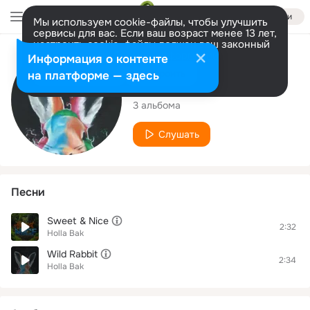
Войти
Мы используем cookie-файлы, чтобы улучшить
сервисы для вас. Если ваш возраст менее 13 лет,
настроить cookie-файлы должен ваш законный
представитель.
Больше информации
Исполнитель
Информация о контенте
Разрешить все
Настроить
на платформе — здесь
Holla Bak
3 альбома
Слушать
Песни
Sweet & Nice
2:32
Holla Bak
Wild Rabbit
2:34
Holla Bak