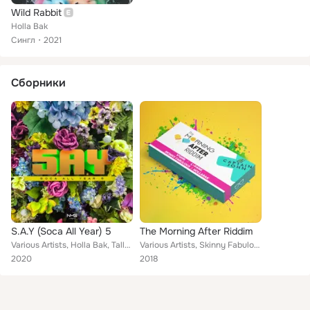
Wild Rabbit
Holla Bak
Сингл
2021
Сборники
S.A.Y (Soca All Year) 5
The Morning After Riddim
Various Artists, Holla Bak, Tallpree, Nishard M, KOFI, G I, Konshens, Ricardo Drue, Fede, Mical Teja, LFS Music, Nessa Preppy, V...
Various Artists, Skinny Fabulous, L.Pank, V'ghn, Holla Bak
2020
2018