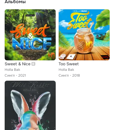
Альбомы
Sweet & Nice
Too Sweet
Holla Bak
Holla Bak
Сингл
2021
Сингл
2018