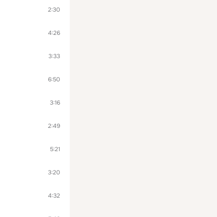
2:30
4:26
3:33
6:50
3:16
2:49
5:21
3:20
4:32