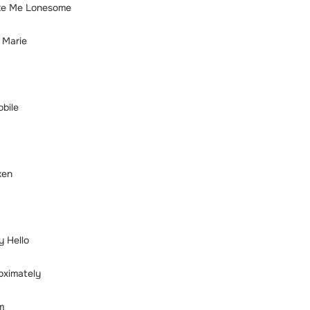
ke Me Lonesome
 Marie
obile
ken
y Hello
oximately
m