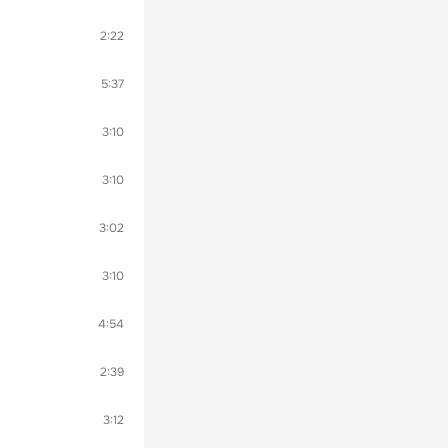
2:22
5:37
3:10
3:10
3:02
3:10
4:54
2:39
3:12