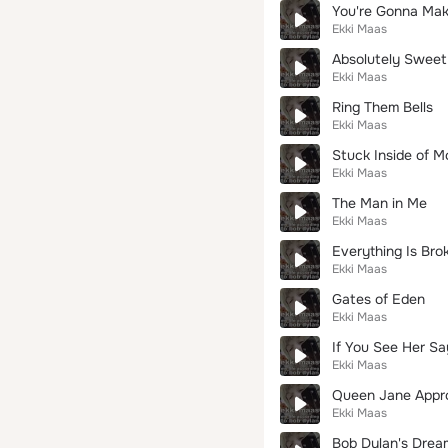
You're Gonna Ma
Ekki Maas
Absolutely Sweet
Ekki Maas
Ring Them Bells
Ekki Maas
Stuck Inside of M
Ekki Maas
The Man in Me
Ekki Maas
Everything Is Bro
Ekki Maas
Gates of Eden
Ekki Maas
If You See Her Sa
Ekki Maas
Queen Jane Appr
Ekki Maas
Bob Dylan's Drea