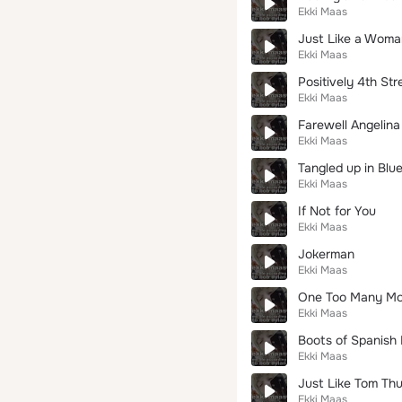
Ekki Maas
Just Like a Woma
Ekki Maas
Positively 4th Str
Ekki Maas
Farewell Angelina
Ekki Maas
Tangled up in Blu
Ekki Maas
If Not for You
Ekki Maas
Jokerman
Ekki Maas
One Too Many Mo
Ekki Maas
Boots of Spanish
Ekki Maas
Just Like Tom Th
Ekki Maas