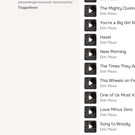
рекомендательные технологии
Подробнее
The Mighty Quinn
Ekki Maas
You're a Big Girl 
Ekki Maas
Hazel
Ekki Maas
New Morning
Ekki Maas
The Times They A
Ekki Maas
This Wheels on Fi
Ekki Maas
One of Us Must 
Ekki Maas
Love Minus Zero
Ekki Maas
Song to Woody
Ekki Maas