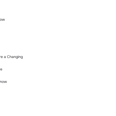
Now
re a Changing
re
Know