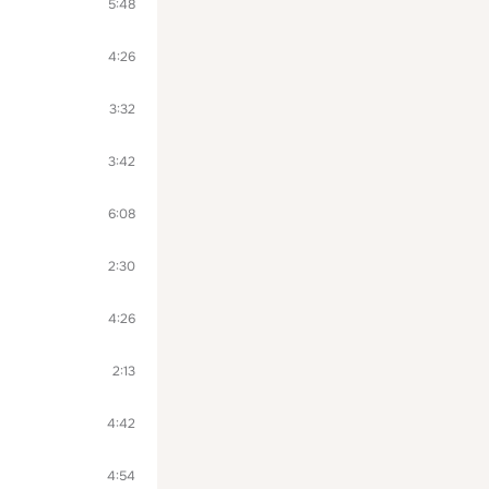
5:48
4:26
3:32
3:42
6:08
2:30
4:26
2:13
4:42
4:54