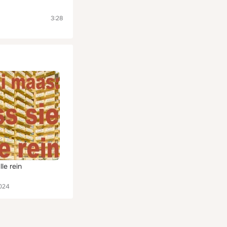
3:28
lle rein
024