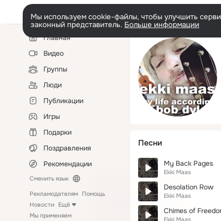
Мы используем cookie-файлы, чтобы улучшить сервис
законный представитель.
Больше информации
Левая
Главная
колонка
Видео
Группы
Люди
Публикации
Игры
Подарки
Песни
Поздравления
My Back Pages
Рекомендации
Ekki Maas
Сменить язык
Desolation Row
Рекламодателям
Помощь
Ekki Maas
Новости
Ещё
Chimes of Freed
Мы применяем
Ekki Maas