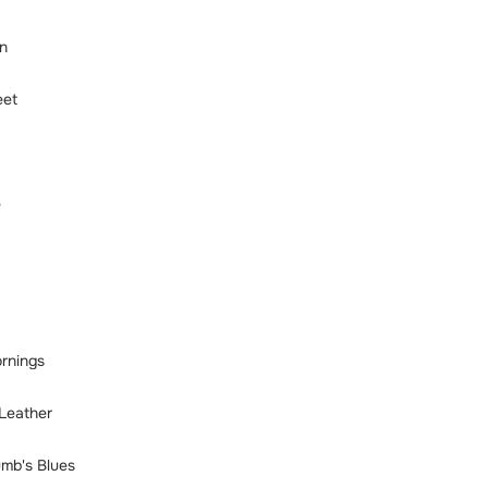
n
eet
e
rnings
 Leather
umb's Blues