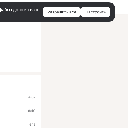
Помощь
Войти
й
e-файлы должен ваш
Разрешить все
Настроить
Правая
колонка
4:07
8:40
6:15