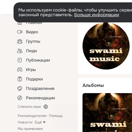
Мы используем cookie-файлы, чтобы улучшить сервис
законный представитель.
Больше информации
Левая
Главная
колонка
Видео
Группы
Люди
Публикации
Игры
Подарки
Альбомы
Поздравления
Рекомендации
Сменить язык
Рекламодателям
Помощь
Новости
Ещё
Мы применяем