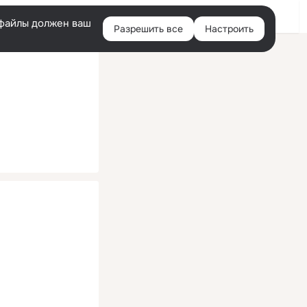
Помощь
Войти
й
e-файлы должен ваш
Разрешить все
Настроить
Правая
колонка