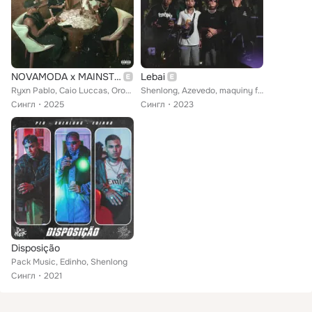
NOVAMODA x MAINSTREET
Lebai
Ryxn Pablo, Caio Luccas, Orochi feat. Shenlong, DiCastro, Brian Arimura, RUXN
Shenlong, Azevedo, maquiny feat. RUXN
Сингл
2025
Сингл
2023
Disposição
Pack Music, Edinho, Shenlong
Сингл
2021