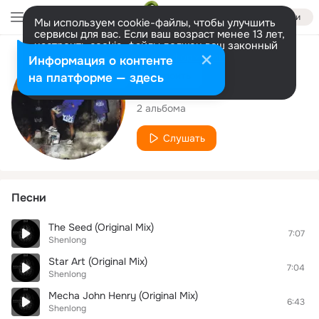
Войти
Мы используем cookie-файлы, чтобы улучшить
сервисы для вас. Если ваш возраст менее 13 лет,
настроить cookie-файлы должен ваш законный
представитель.
Больше информации
Исполнитель
Информация о контенте
Разрешить все
Настроить
на платформе — здесь
Shenlong
2 альбома
Слушать
Песни
The Seed (Original Mix)
7:07
Shenlong
Star Art (Original Mix)
7:04
Shenlong
Mecha John Henry (Original Mix)
6:43
Shenlong