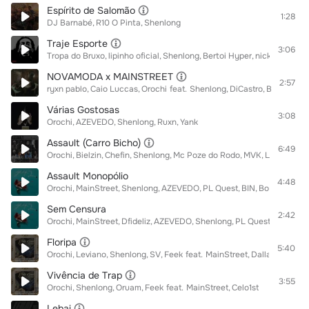
Espírito de Salomão
1:28
DJ Barnabé
R10 O Pinta
Shenlong
Traje Esporte
3:06
Tropa do Bruxo
lipinho oficial
Shenlong
Bertoi Hyper
nick dilla
Brk
NOVAMODA x MAINSTREET
2:57
ryxn pablo
Caio Luccas
Orochi
feat.
Shenlong
DiCastro
Brian Arim
Várias Gostosas
3:08
Orochi
AZEVEDO
Shenlong
Ruxn
Yank
Assault (Carro Bicho)
6:49
Orochi
Bielzin
Chefin
Shenlong
Mc Poze do Rodo
MVK
Leviano
Po
Assault Monopólio
4:48
Orochi
MainStreet
Shenlong
AZEVEDO
PL Quest
BIN
Borges
Ruxn
Sem Censura
2:42
Orochi
MainStreet
Dfideliz
AZEVEDO
Shenlong
PL Quest
Ruxn
Floripa
5:40
Orochi
Leviano
Shenlong
SV
Feek
feat.
MainStreet
Dallass
Kizzy
Vivência de Trap
3:55
Orochi
Shenlong
Oruam
Feek
feat.
MainStreet
Celo1st
Lebai