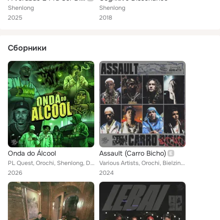
Shenlong
Shenlong
2025
2018
Сборники
Onda do Álcool
Assault (Carro Bicho)
PL Quest, Orochi, Shenlong, DUNDUM NTS feat. MUC4
Various Artists, Orochi, Bielzin, Chefin, Shenlong, Mc Poze do Rodo, Mvk, Leviano, Portugal no Beat, Mc Filhão, Mainstreet
2026
2024