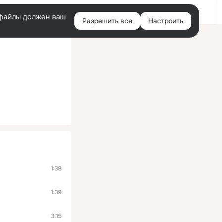
Помощь
Войти
й
e-файлы должен ваш
Разрешить все
Настроить
Правая
колонка
1:38
1:39
3:15