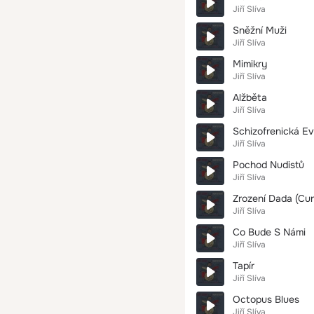
Jiří Slíva
Sněžní Muži
Jiří Slíva
Mimikry
Jiří Slíva
Alžběta
Jiří Slíva
Schizofrenická Ev
Jiří Slíva
Pochod Nudistů
Jiří Slíva
Zrození Dada (Cur
Jiří Slíva
Co Bude S Námi
Jiří Slíva
Tapír
Jiří Slíva
Octopus Blues
Jiří Slíva