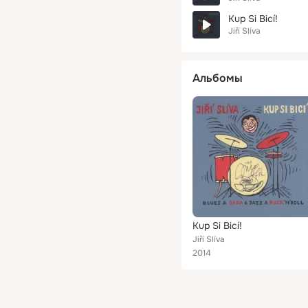
Kup Si Bicí!
Jiří Slíva
Альбомы
Kup Si Bicí!
Jiří Slíva
2014