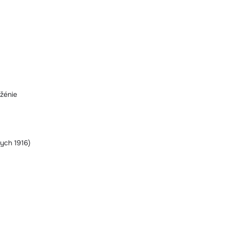
žénie
ych 1916)