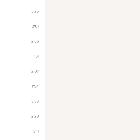
3:25
2:01
2:36
1:51
2:07
1:54
3:33
2:28
3:11