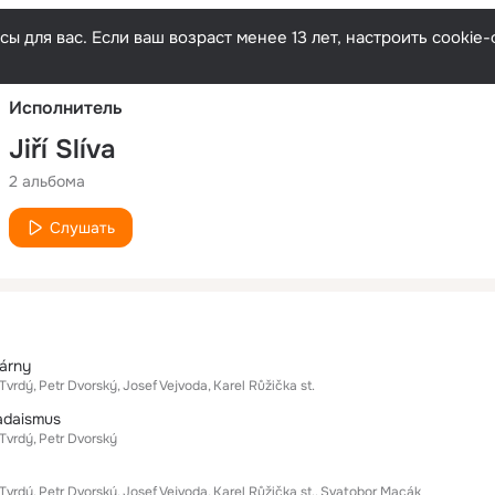
Русски
ы для вас. Если ваш возраст менее 13 лет, настроить cooki
Исполнитель
Jiří Slíva
2 альбома
Слушать
árny
Tvrdý
Petr Dvorský
Josef Vejvoda
Karel Růžička st.
adaismus
Tvrdý
Petr Dvorský
Tvrdý
Petr Dvorský
Josef Vejvoda
Karel Růžička st.
Svatobor Macák