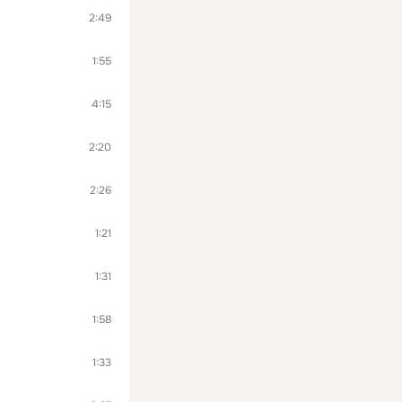
2:49
1:55
4:15
2:20
2:26
1:21
1:31
1:58
1:33