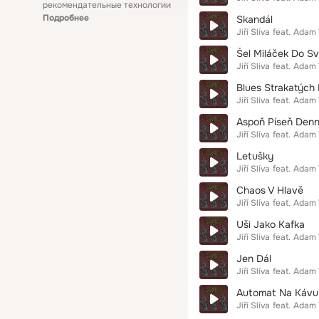
рекомендательные технологии
Подробнее
Skandál
Jiří Slíva
feat.
Adam 
Šel Miláček Do S
Jiří Slíva
feat.
Adam 
Blues Strakatých
Jiří Slíva
feat.
Adam 
Aspoň Píseň Den
Jiří Slíva
feat.
Adam 
Letušky
Jiří Slíva
feat.
Adam 
Chaos V Hlavě
Jiří Slíva
feat.
Adam 
Uši Jako Kafka
Jiří Slíva
feat.
Adam 
Jen Dál
Jiří Slíva
feat.
Adam 
Automat Na Kávu
Jiří Slíva
feat.
Adam 