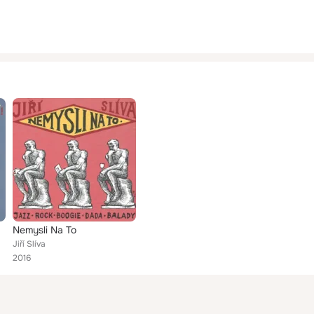
Nemysli Na To
Jiří Slíva
2016