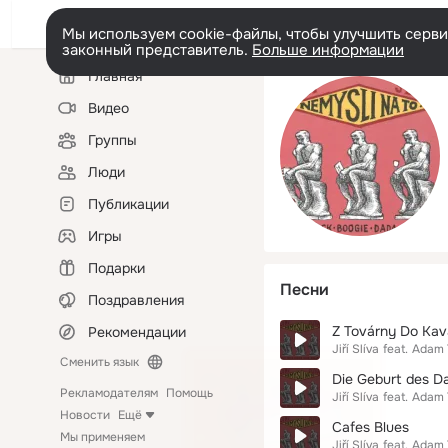
Мы используем cookie-файлы, чтобы улучшить сервис
законный представитель.
Больше информации
Левая
Главная
колонка
Видео
Группы
Люди
Публикации
Игры
Подарки
Песни
Поздравления
Z Továrny Do Kav
Рекомендации
Jiří Slíva
feat.
Adam 
Сменить язык
Die Geburt des D
Рекламодателям
Помощь
Jiří Slíva
feat.
Adam 
Новости
Ещё
Cafes Blues
Мы применяем
Jiří Slíva
feat.
Adam 