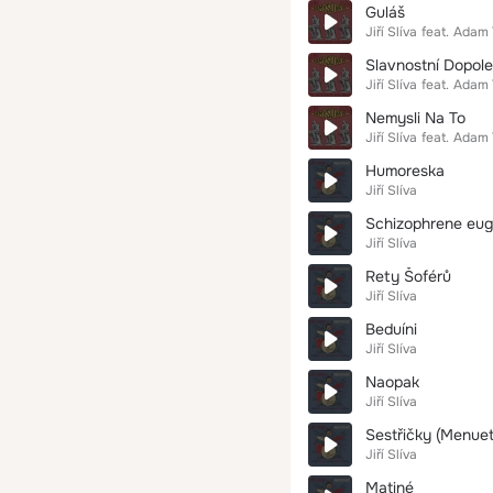
Guláš
Jiří Slíva
feat.
Adam 
Slavnostní Dopol
Jiří Slíva
feat.
Adam 
Nemysli Na To
Jiří Slíva
feat.
Adam 
Humoreska
Jiří Slíva
Schizophrene eug
Jiří Slíva
Rety Šoférů
Jiří Slíva
Beduíni
Jiří Slíva
Naopak
Jiří Slíva
Sestřičky (Menuet
Jiří Slíva
Matiné