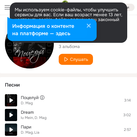
Войти
Мы используем cookie-файлы, чтобы улучшить
сервисы для вас. Если ваш возраст менее 13 лет,
настроить cookie-файлы должен ваш законный
представитель.
Больше информации
Исполнитель
Информация о контенте
Разрешить все
Настроить
на платформе — здесь
D. Mag
3 альбома
Слушать
Песни
Поцелуй
3:14
D. Mag
Dream
3:02
lu Mein
D. Mag
Пари
2:57
D. Mag
Lia