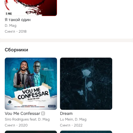
Я такой один
D. Mag
Сингл
2018
Сборники
Vou Me Confessar
Dream
Siro Rodrigues feat. D. Mag
Lu Mein, D. Mag
Сингл
2020
Сингл
2022