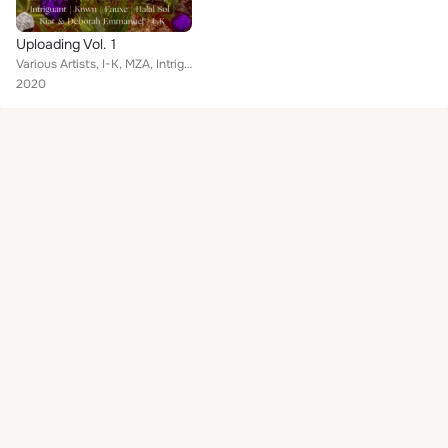
Uploading Vol. 1
Various Artists, I-K, MZA, Intriguant, Kiat, Fauxe, Cravism, fzpz, OFTRT, Halal Sol, knwn, Zrina, Deborah Emmanuel
2020