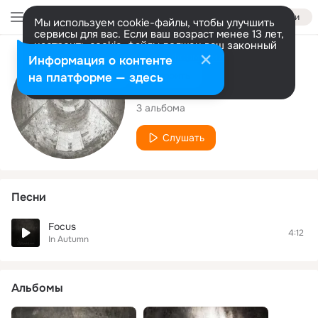
Войти
Мы используем cookie-файлы, чтобы улучшить
сервисы для вас. Если ваш возраст менее 13 лет,
настроить cookie-файлы должен ваш законный
представитель.
Больше информации
Исполнитель
Информация о контенте
Разрешить все
Настроить
на платформе — здесь
In Autumn
3 альбома
Слушать
Песни
Focus
4:12
In Autumn
Альбомы