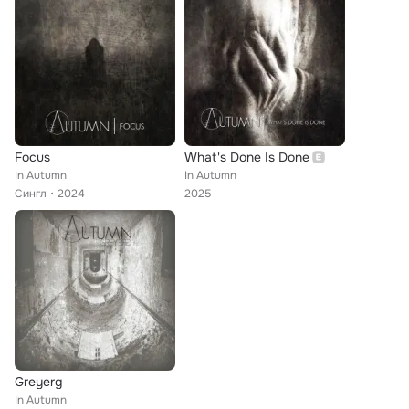
Focus
What's Done Is Done
In Autumn
In Autumn
Сингл
2024
2025
Greyerg
In Autumn