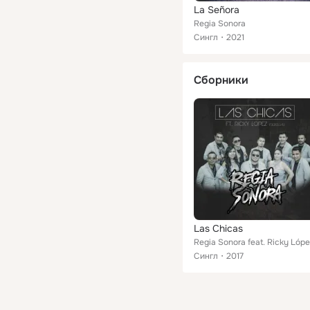
La Señora
Regia Sonora
Сингл
2021
Сборники
Las Chicas
Regia Sonora feat. Ricky Lóp
Сингл
2017