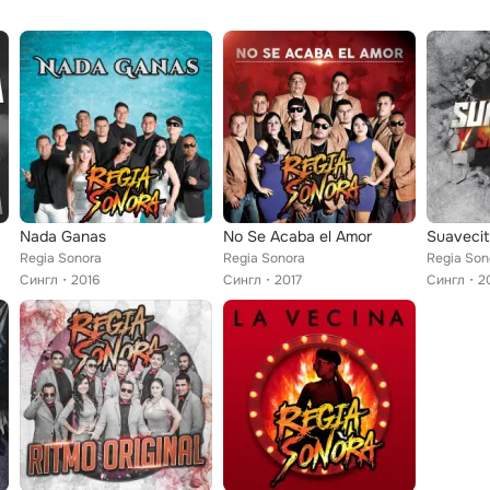
Nada Ganas
No Se Acaba el Amor
Suavecit
Regia Sonora
Regia Sonora
Regia Son
Сингл
2016
Сингл
2017
Сингл
2