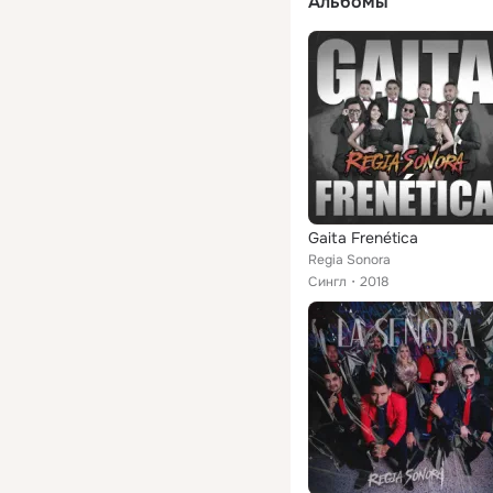
Альбомы
Gaita Frenética
Regia Sonora
Сингл
2018