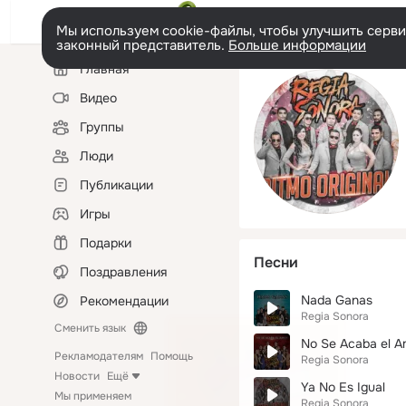
Мы используем cookie-файлы, чтобы улучшить сервис
законный представитель.
Больше информации
Левая
Главная
колонка
Видео
Группы
Люди
Публикации
Игры
Подарки
Песни
Поздравления
Nada Ganas
Рекомендации
Regia Sonora
Сменить язык
No Se Acaba el A
Рекламодателям
Помощь
Regia Sonora
Новости
Ещё
Ya No Es Igual
Мы применяем
Regia Sonora