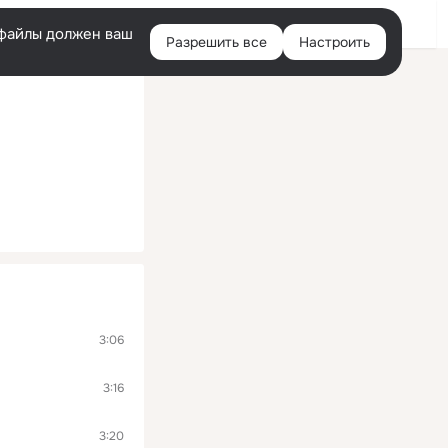
Помощь
Войти
й
e-файлы должен ваш
Разрешить все
Настроить
Правая
колонка
3:06
3:16
3:20