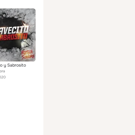
o y Sabrosito
ora
020