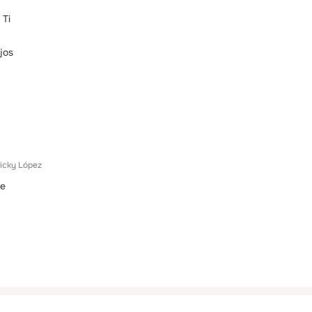
 Ti
jos
icky López
le