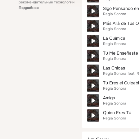
рекомендательные технологии
Подробнее
Sigo Pensando en
Regia Sonora
Más Allá de Tus O
Regia Sonora
La Química
Regia Sonora
Tú Me Enseñaste
Regia Sonora
Las Chicas
Regia Sonora
feat.
R
Tú Eres el Culpab
Regia Sonora
Amiga
Regia Sonora
Quien Eres Tú
Regia Sonora