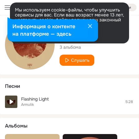
Войти
Мы используем cookie-файлы, чтобы улучшить
сервисы для вас. Если ваш возраст менее 13 лет,
настроить cookie-файлы должен ваш законный
представитель.
Больше информации
Исполнитель
Информация о контенте
Разрешить все
Настроить
на платформе — здесь
Armulik
3 альбома
Слушать
Песни
Flashing Light
5:28
Armulik
Альбомы