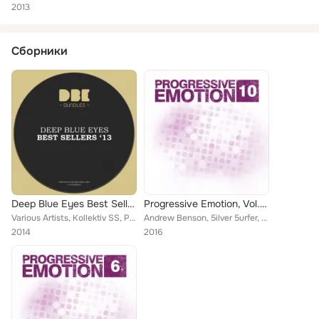
2013
Сборники
Deep Blue Eyes Best Sellers '13
Progressive Emotion, Vol. 10
Various Artists, Kollektiv SS, Petr Padalkin, Magshine, Pasta, Magnetic Brothers, Dranga, Manufactura Deep, mininome, Armulik, H...
Andrew Benson, 5ilver 5urfer, Armulik, B-Fairy, Redly, Bunny & Rabbit, Demian Moreno, Ewan Rill, Glushkov, Takaja Kaja, Magnetic...
2014
2016