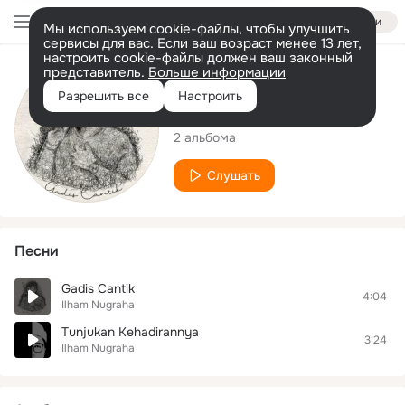
Войти
Мы используем cookie-файлы, чтобы улучшить
сервисы для вас. Если ваш возраст менее 13 лет,
настроить cookie-файлы должен ваш законный
представитель.
Больше информации
Исполнитель
Разрешить все
Настроить
Ilham Nugraha
2 альбома
Слушать
Песни
Gadis Cantik
4:04
Ilham Nugraha
Tunjukan Kehadirannya
3:24
Ilham Nugraha