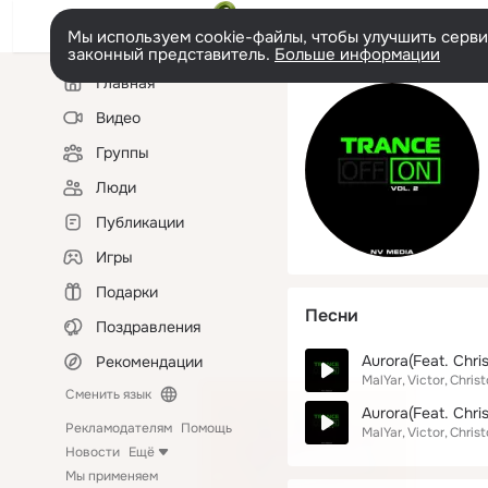
Мы используем cookie-файлы, чтобы улучшить сервис
законный представитель.
Больше информации
Левая
Главная
колонка
Видео
Группы
Люди
Публикации
Игры
Подарки
Песни
Поздравления
Aurora(Feat. Chr
Рекомендации
MalYar
Victor
Chris
Сменить язык
Aurora(Feat. Chri
Рекламодателям
Помощь
MalYar
Victor
Chris
Новости
Ещё
Мы применяем