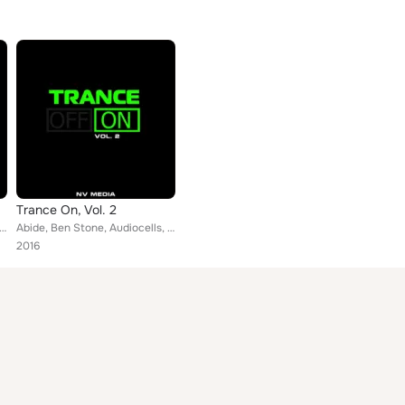
Trance On, Vol. 2
 Sladkov, Sasha August, Matthew Preffekt, Alex Ender, Alter Future, Artsever, Delfii, Foreman, Jenny, Haxxy, Gen...
Abide, Ben Stone, Audiocells, John Sunlight, Alter Future, Artra & Holland, Artsever, Holbrook, SkyKeeper, Facepalm, Stella Proj...
2016