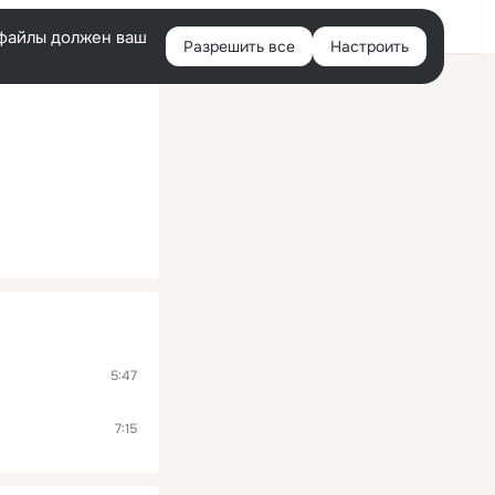
Помощь
Войти
й
e-файлы должен ваш
Разрешить все
Настроить
Правая
колонка
5:47
7:15