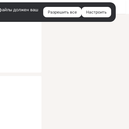
Помощь
Войти
й
e-файлы должен ваш
Разрешить все
Настроить
Правая
колонка