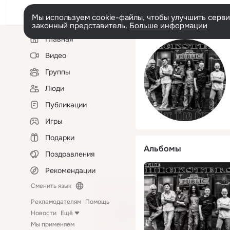
Мы используем cookie-файлы, чтобы улучшить сервис
законный представитель.
Больше информации
Левая
Главная
колонка
Видео
Группы
Люди
Публикации
Игры
Подарки
Альбомы
Поздравления
Рекомендации
Сменить язык
Рекламодателям
Помощь
Новости
Ещё
Мы применяем