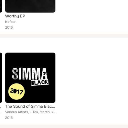
Worthy EP
Kafzon
2016
ts Miami 2016
The Sound of Simma Black 2017
, Roska, Fabio Bacchini, Jeck, Jason Bye, Ovis, Kafzon, Henry S...
Various Artists, LiTek, Martin Ikin, Full Intention, Volac, Hilton Caswell, Kafzon, Kyle Watson, The Deepshakerz, Cal Johnstone,...
2016