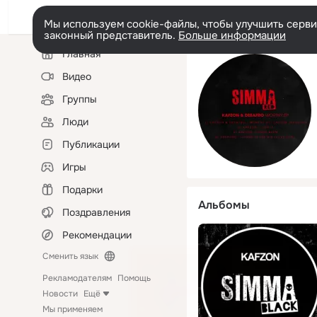
Мы используем cookie-файлы, чтобы улучшить сервис
законный представитель.
Больше информации
Левая
Главная
колонка
Видео
Группы
Люди
Публикации
Игры
Подарки
Альбомы
Поздравления
Рекомендации
Сменить язык
Рекламодателям
Помощь
Новости
Ещё
Мы применяем