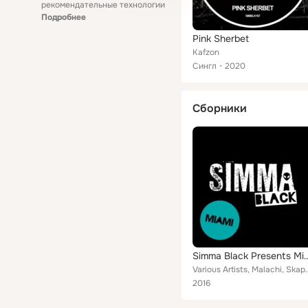
рекомендательные технологии
Подробнее
Pink Sherbet
Kafzon
Сингл
2020
Сборники
Simma Black Presen
Various Artists, Malachi, Skapes, Krs-One, Ke-An, Kisch, DJ Cameo
2016