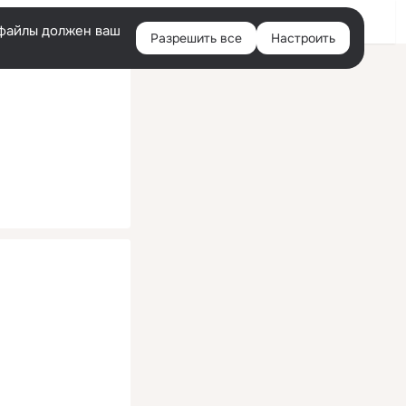
Помощь
Войти
й
e-файлы должен ваш
Разрешить все
Настроить
Правая
колонка