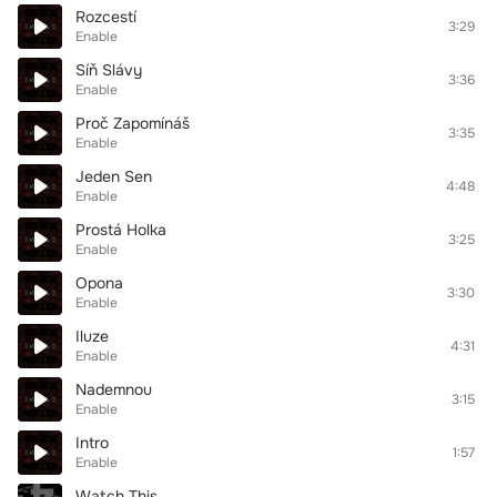
Rozcestí
3:29
Enable
Síň Slávy
3:36
Enable
Proč Zapomínáš
3:35
Enable
Jeden Sen
4:48
Enable
Prostá Holka
3:25
Enable
Opona
3:30
Enable
Iluze
4:31
Enable
Nademnou
3:15
Enable
Intro
1:57
Enable
Watch This