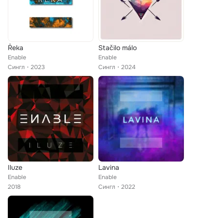
Řeka
Stačilo málo
Enable
Enable
Сингл
2023
Сингл
2024
Iluze
Lavina
Enable
Enable
2018
Сингл
2022