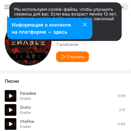
Войти
Мы используем cookie-файлы, чтобы улучшить
сервисы для вас. Если ваш возраст менее 13 лет,
настроить cookie-файлы должен ваш законный
представитель.
Больше информации
Исполнитель
Информация о контенте
Разрешить все
Настроить
на платформе — здесь
Enable
7 альбомов
Слушать
Песни
Paradise
5:09
Enable
Outro
2:13
Enable
Vteřina
3:44
Enable