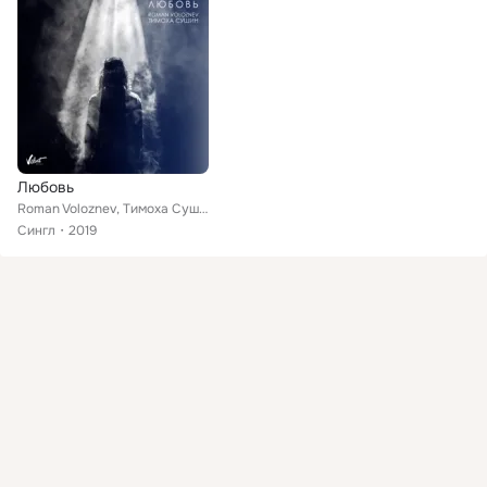
Любовь
Roman Voloznev, Тимоха Сушин
Сингл
2019