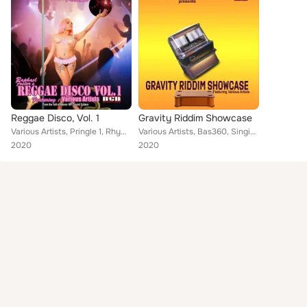
Reggae Disco, Vol. 1
Gravity Riddim Showcase
Various Artists, Pringle 1, Rhymie, Ras Myrdahk, Shandy Man, Propa Dapa, Justice Merchant, Prophecy Izis, Ras Slick, Miguel, Rom...
Various Artists, Bas360, Singing Honour, Al Sincere, Boomblast, Raphael Foster, Justice Merchant, Bobby T, Romeo Django
2020
2020