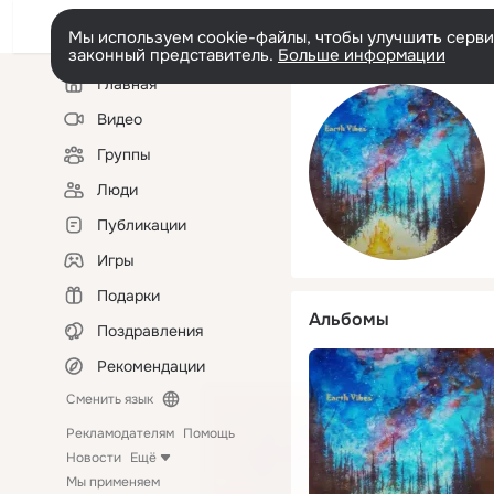
Мы используем cookie-файлы, чтобы улучшить сервис
законный представитель.
Больше информации
Левая
Главная
колонка
Видео
Группы
Люди
Публикации
Игры
Подарки
Альбомы
Поздравления
Рекомендации
Сменить язык
Рекламодателям
Помощь
Новости
Ещё
Мы применяем