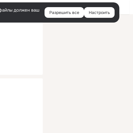
Помощь
Войти
й
e-файлы должен ваш
Разрешить все
Настроить
Правая
колонка