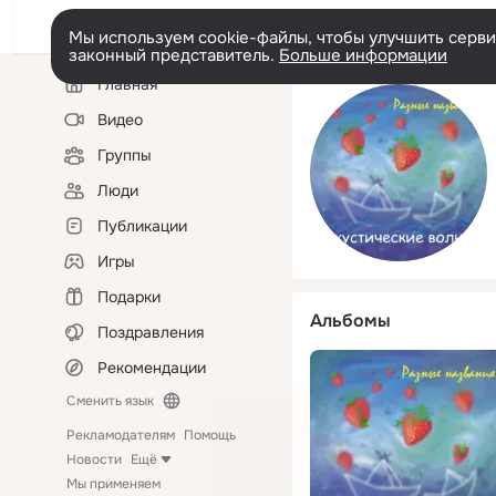
Мы используем cookie-файлы, чтобы улучшить сервис
законный представитель.
Больше информации
Левая
Главная
колонка
Видео
Группы
Люди
Публикации
Игры
Подарки
Альбомы
Поздравления
Рекомендации
Сменить язык
Рекламодателям
Помощь
Новости
Ещё
Мы применяем