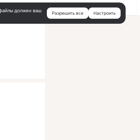
Помощь
Войти
й
e-файлы должен ваш
Разрешить все
Настроить
Правая
колонка