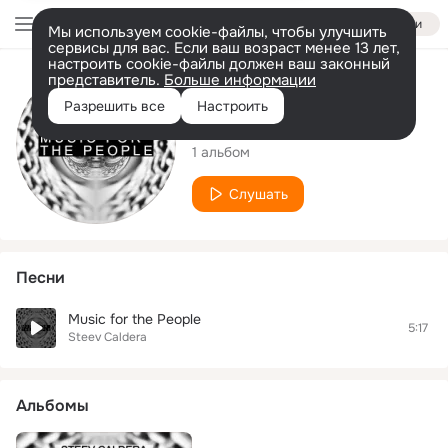
Войти
Мы используем cookie-файлы, чтобы улучшить
сервисы для вас. Если ваш возраст менее 13 лет,
настроить cookie-файлы должен ваш законный
представитель.
Больше информации
Исполнитель
Разрешить все
Настроить
Steev Caldera
1 альбом
Слушать
Песни
Music for the People
5:17
Steev Caldera
Альбомы