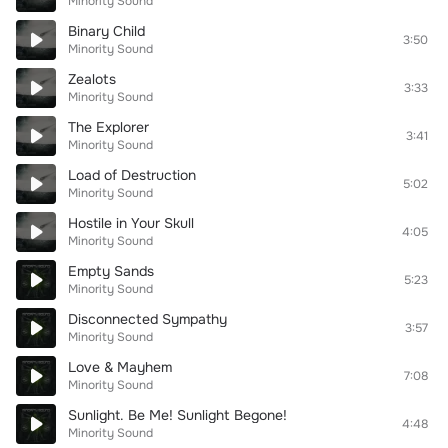
Minority Sound
Binary Child
3:50
Minority Sound
Zealots
3:33
Minority Sound
The Explorer
3:41
Minority Sound
Load of Destruction
5:02
Minority Sound
Hostile in Your Skull
4:05
Minority Sound
Empty Sands
5:23
Minority Sound
Disconnected Sympathy
3:57
Minority Sound
Love & Mayhem
7:08
Minority Sound
Sunlight. Be Me! Sunlight Begone!
4:48
Minority Sound