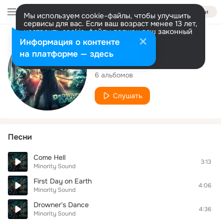
Войти
Мы используем cookie-файлы, чтобы улучшить
сервисы для вас. Если ваш возраст менее 13 лет,
настроить cookie-файлы должен ваш законный
представитель.
Больше информации
Исполнитель
Информация о контенте
Разрешить все
Настроить
на платформе — здесь
Minority Sound
6 альбомов
Слушать
Песни
Come Hell
3:13
Minority Sound
First Day on Earth
4:06
Minority Sound
Drowner's Dance
4:36
Minority Sound