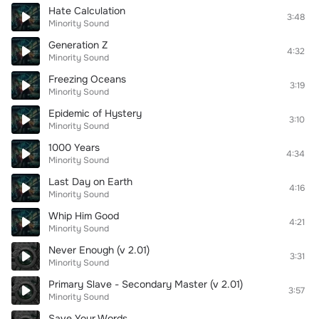
Hate Calculation
3:48
Minority Sound
Generation Z
4:32
Minority Sound
Freezing Oceans
3:19
Minority Sound
Epidemic of Hystery
3:10
Minority Sound
1000 Years
4:34
Minority Sound
Last Day on Earth
4:16
Minority Sound
Whip Him Good
4:21
Minority Sound
Never Enough (v 2.01)
3:31
Minority Sound
Primary Slave - Secondary Master (v 2.01)
3:57
Minority Sound
Save Your Words