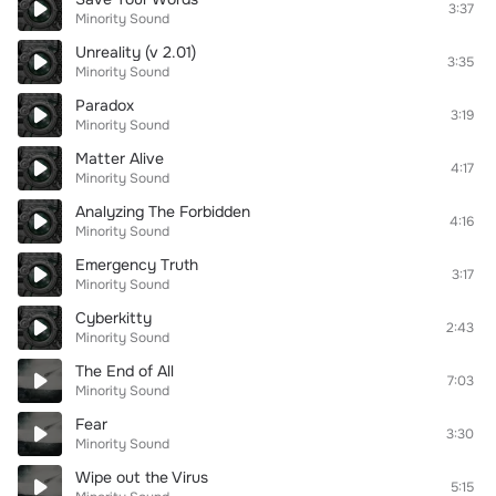
3:37
Minority Sound
Unreality (v 2.01)
3:35
Minority Sound
Paradox
3:19
Minority Sound
Matter Alive
4:17
Minority Sound
Analyzing The Forbidden
4:16
Minority Sound
Emergency Truth
3:17
Minority Sound
Cyberkitty
2:43
Minority Sound
The End of All
7:03
Minority Sound
Fear
3:30
Minority Sound
Wipe out the Virus
5:15