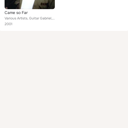
Came so Far
Various Artists, Guitar Gabriel, Samuel Turner Stevens, Marie Manning, John Lee Zeigler, Captain Luke, Macavine Hayes, Pernell K...
2001