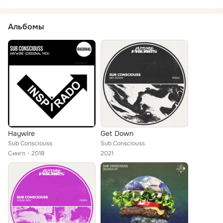
Альбомы
Haywire
Get Down
Sub Consciouss
Sub Consciouss
Сингл
2018
2021