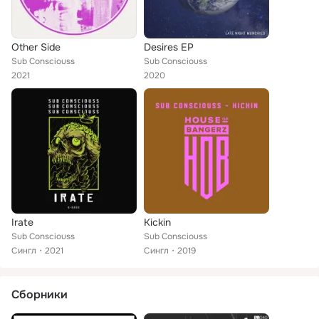
Other Side
Desires EP
Sub Consciouss
Sub Consciouss
2021
2020
Irate
Kickin
Sub Consciouss
Sub Consciouss
Сингл
2021
Сингл
2019
Сборники