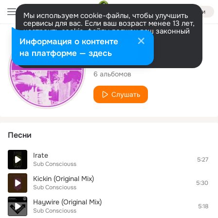
Войти
Мы используем cookie-файлы, чтобы улучшить
сервисы для вас. Если ваш возраст менее 13 лет,
настроить cookie-файлы должен ваш законный
представитель.
Больше информации
Исполнитель
Информация о контенте
Разрешить все
Настроить
на платформе — здесь
Sub Consciouss
6 альбомов
Слушать
Песни
Irate
5:27
Sub Consciouss
Kickin (Original Mix)
5:30
Sub Consciouss
Haywire (Original Mix)
5:18
Sub Consciouss