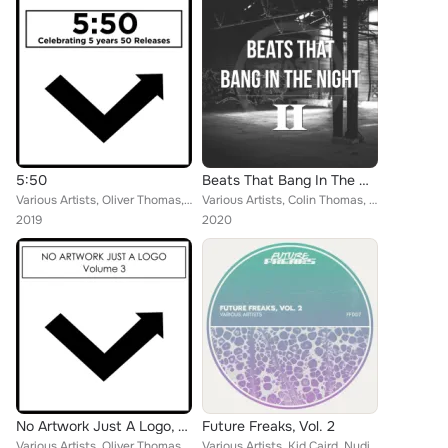
5:50
Beats That Bang In The Night II
Various Artists, Oliver Thomas, Nachtvogel, Lucro, Nellis, Kasta, Dekolo, AF Mood, Crazy Fluke, Austral, Sub Consciouss, Alan Bu...
Various Artists, Colin Thomas, Dopecat, El Monk, ANTDADOPE, Get Bad, Not Not, Kyle Zuck, No Messin, everettz, Low Control, Eric ...
2019
2020
No Artwork Just A Logo, Vol. 3
Future Freaks, Vol. 2
Various Artists, Oliver Thomas, Matt Reid, Nellis, Rez Ekbatan, Lorenzo Brasi, Sub Consciouss, Bad Maths, Alan Burton, Carlos Ma...
Various Artists, Kid Caird, Nudisko, GetCosy, Coinzy, GiddiBangBang, Cody Nu Skool, Sub Consciouss, ANTDADOPE